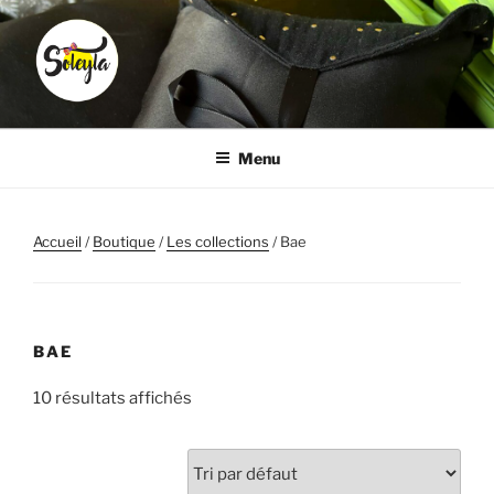
Aller
au
contenu
principal
SOLEYLA
Transformez la corvée coiffure en moment plaisir
Menu
Accueil
/
Boutique
/
Les collections
/ Bae
BAE
10 résultats affichés