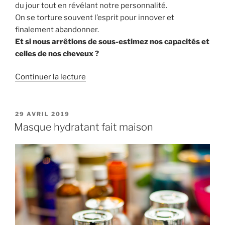
du jour tout en révélant notre personnalité.
On se torture souvent l’esprit pour innover et
finalement abandonner.
Et si nous arrêtions de sous-estimez nos capacités et
celles de nos cheveux ?
de
Continuer la lecture
« Coupe
de
cheveux
PUBLIÉ
29 AVRIL 2019
LE
:
Masque hydratant fait maison
5
astuces
pour
changer
facilement
au
quotidien »