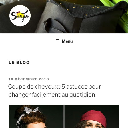
Aller
au
contenu
principal
SOLEYLA
Transformez la corvée coiffure en moment plaisir
Menu
LE BLOG
PUBLIÉ
10 DÉCEMBRE 2019
LE
Coupe de cheveux : 5 astuces pour
changer facilement au quotidien