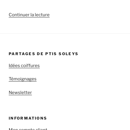
de
Continuer la lecture
« Choisir
son
accessoire
de
coiffure »
PARTAGES DE PTIS SOLEYS
Idées coiffures
Témoignages
Newsletter
INFORMATIONS
Mon compte client