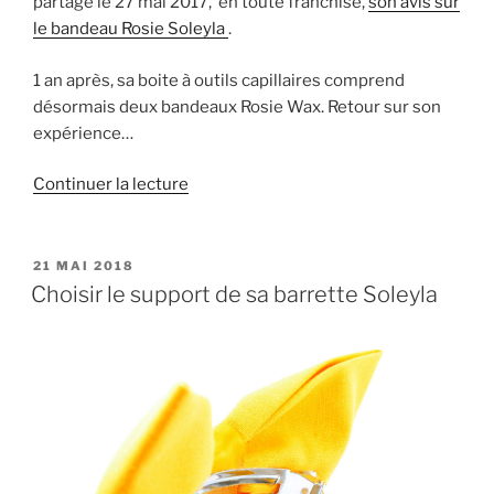
partagé le 27 mai 2017, en toute franchise,
son avis sur
le bandeau Rosie Soleyla
.
1 an après, sa boite à outils capillaires comprend
désormais deux bandeaux Rosie Wax. Retour sur son
expérience…
de
Continuer la lecture
« Gwénaëlle
et
son
PUBLIÉ
21 MAI 2018
LE
bandeau
Choisir le support de sa barrette Soleyla
Rosie »