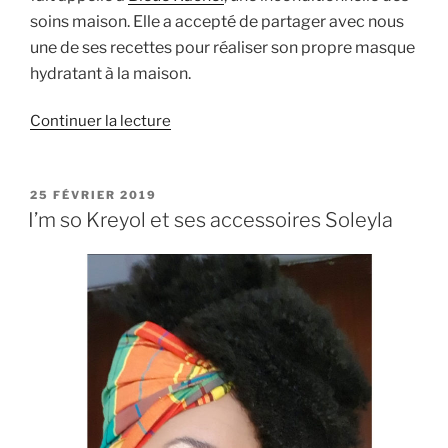
soins maison. Elle a accepté de partager avec nous
une de ses recettes pour réaliser son propre masque
hydratant à la maison.
de
Continuer la lecture
« Masque
hydratant
fait
PUBLIÉ
25 FÉVRIER 2019
LE
maison »
I’m so Kreyol et ses accessoires Soleyla