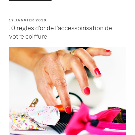
« I’m
so
Kreyol
PUBLIÉ
17 JANVIER 2019
LE
et
10 règles d’or de l’accessoirisation de
ses
votre coiffure
accessoires
Soleyla »