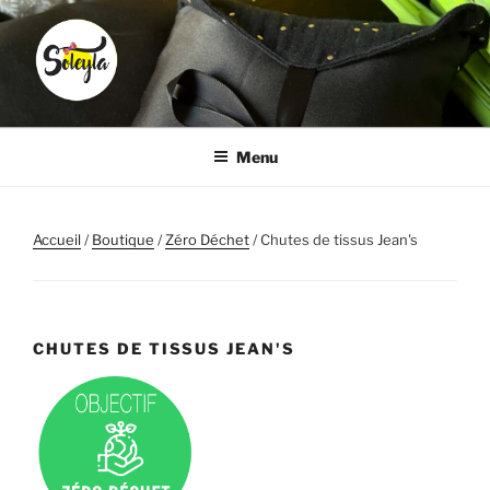
Aller
au
contenu
principal
SOLEYLA
Transformez la corvée coiffure en moment plaisir
Menu
Accueil
/
Boutique
/
Zéro Déchet
/ Chutes de tissus Jean's
CHUTES DE TISSUS JEAN'S