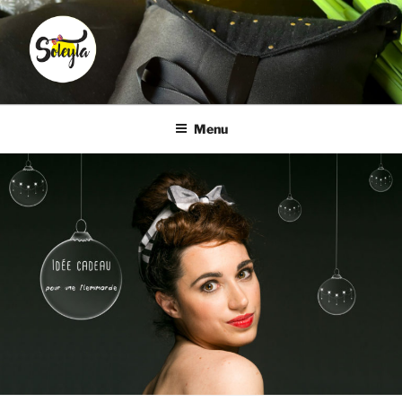
Aller
au
contenu
principal
SOLEYLA
Transformez la corvée coiffure en moment plaisir
Menu