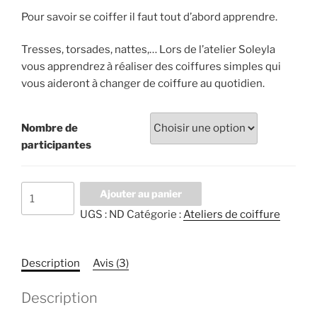
client
Pour savoir se coiffer il faut tout d’abord apprendre.
Tresses, torsades, nattes,… Lors de l’atelier Soleyla
vous apprendrez à réaliser des coiffures simples qui
vous aideront à changer de coiffure au quotidien.
Nombre de
participantes
quantité
Ajouter au panier
de
UGS :
ND
Catégorie :
Ateliers de coiffure
Atelier
de
Coiffure
Description
Avis (3)
-
Session
Description
individuelle