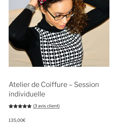
Atelier de Coiffure – Session
individuelle
(
3
avis client)
Noté
3
5.00
sur 5
135,00
€
basé sur
notations