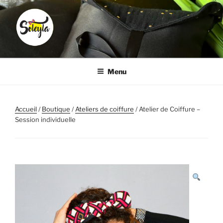
Aller
au
contenu
principal
SOLEYLA
Transformez la corvée coiffure en moment plaisir
Menu
Accueil
/
Boutique
/
Ateliers de coiffure
/ Atelier de Coiffure –
Session individuelle