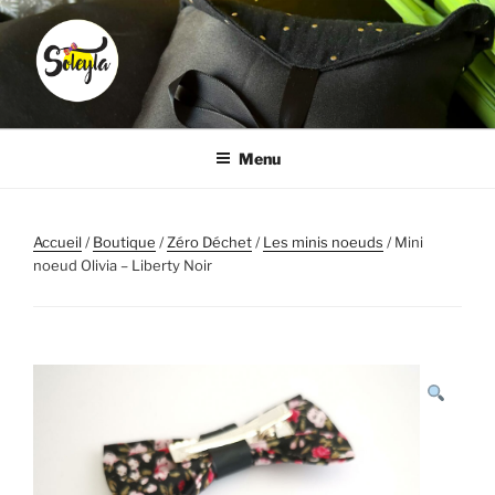
Aller
au
contenu
principal
SOLEYLA
Transformez la corvée coiffure en moment plaisir
Menu
Accueil
/
Boutique
/
Zéro Déchet
/
Les minis noeuds
/ Mini
noeud Olivia – Liberty Noir