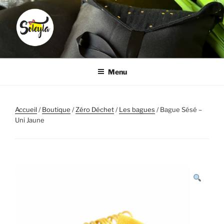
Aller
au
contenu
principal
SOLEYLA
Transformez la corvée coiffure en moment plaisir
Menu
Accueil
/
Boutique
/
Zéro Déchet
/
Les bagues
/ Bague Sésé –
Uni Jaune