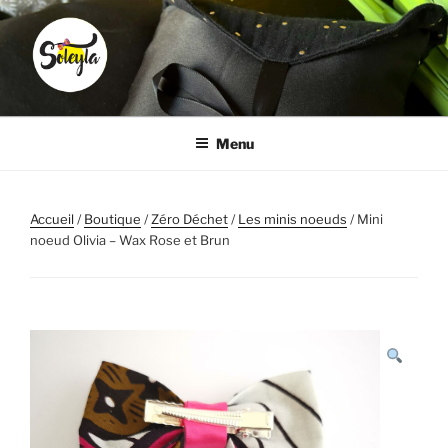
Aller
au
contenu
principal
SOLEYLA
Transformez la corvée coiffure en moment plaisir
Menu
Accueil
/
Boutique
/
Zéro Déchet
/
Les minis noeuds
/ Mini
noeud Olivia – Wax Rose et Brun