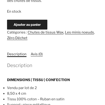
des chutes de tissus.
En stock
quantité
Ajouter au panier
de
Catégories :
Chutes de tissus Wax
,
Les minis noeuds
,
Mini
Zéro Déchet
noeud
Olivia
-
Description
Avis (0)
Wax
Rose
Description
et
Brun
DIMENSIONS | TISSU | CONFECTION
Vendu par lot de 2
8,50 x 4 cm
Tissu 100% coton – Ruban en satin
Support : pince métallique